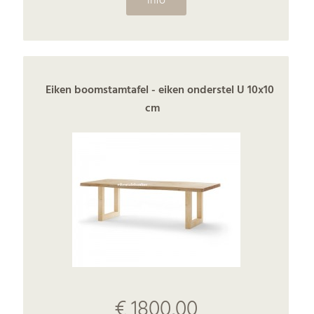
info
Eiken boomstamtafel - eiken onderstel U 10x10
cm
€ 1800,00