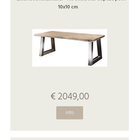
10x10 cm
€ 2049,00
info