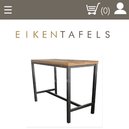
☰
(0)