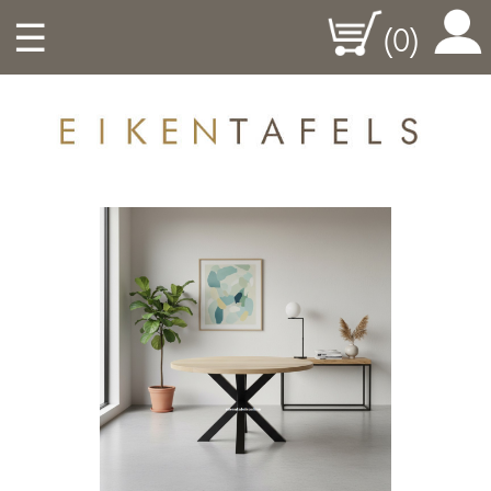
☰
(0)