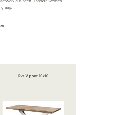
n maatwerk dus heeft u andere wensen
 graag.
ken
Rvs V poot 10x10