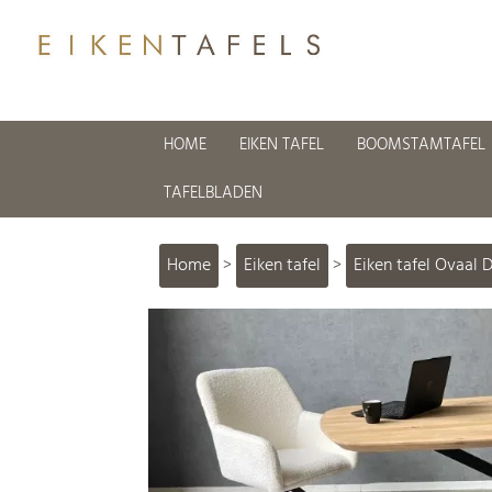
HOME
EIKEN TAFEL
BOOMSTAMTAFEL
TAFELBLADEN
Home
>
Eiken tafel
>
Eiken tafel Ovaal 