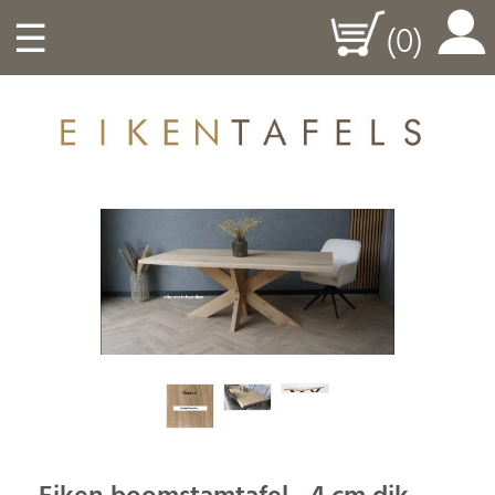
☰
(0)